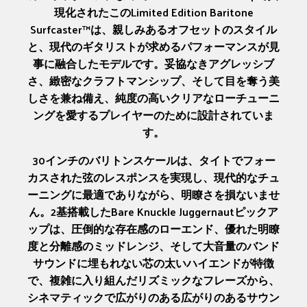
現化されたこのLimited Edition Baritone
Surfcaster™は、親しみあるオフセットのスタイル
と、現代のギタリストが求めるパフォーマンスが見
事に融合したモデルです。妥協なきアグレッシブ
さ、緻密なクラフトマンシップ、そして目を奪う美
しさを兼ね備え、純度の高いクリアなローチューニ
ングを愛するプレイヤーのために設計されていま
す。
30インチのバリトンスケールは、タイトでフォー
カスされた弦のレスポンスを実現し、現代的なチュ
ーニングに最適でありながら、明瞭さを損ないませ
ん。2基搭載したBare Knuckle Juggernautピックア
ップは、圧倒的な存在感のローエンド、優れた明瞭
度と分離感のミッドレンジ、そして大音量のバンド
サウンドに埋もれない芯の太いハイエンドが特徴
で、複雑に入り組んだリズミックなフレーズから、
シネマティックで広がりのある広がりのあるサウン