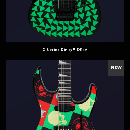
X Series Dinky® DK1A
NEW