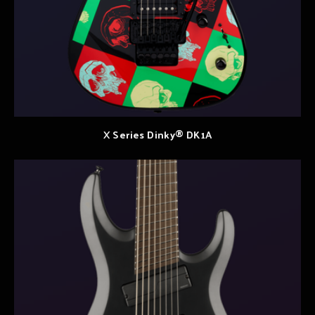
X Series Dinky® DK1A