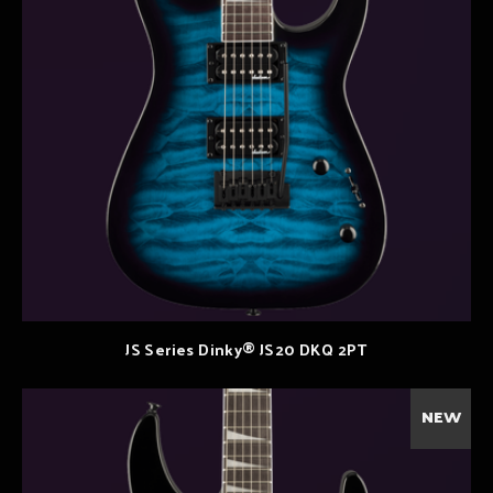
JS Series Dinky® JS20 DKQ 2PT
NEW