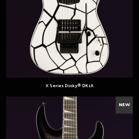
X Series Dinky® DK1A
NEW