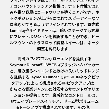
チコンパウンドラジアス指板は、ナット付近では丸
みを帯び容易にコードやリフを弾くことができ、ネ
ックポジションが上がるにつれてスピーディーなソ
ロ弾きができるようデザインされています。蓄光式
Luminlay®サイドドットは、暗いステージでも容易
にフレットポジションを視認することができ、ヒー
ルマウントのトラスロッド調整ホイールは、ネック
調整を容易します。
高出力でパワフルなローエンドを提供する
Seymour Duncan® JB™ TB-4ブリッジハムバッカー
と、澄み渡るハイエンドと抜けの良いミッドレンジ
を提供するSeymour Duncan ‘59™ SH-1Nネックピッ
クアップによって構成されるHHピックアップは、
あらゆる音楽ジャンルに対応するサウンドヴァリエ
ーションを提供します。直感的なコントロールは、
5ウェイブレードスイッチと、ドーム型ボリューム
&トーンノブで構成されています。その他、