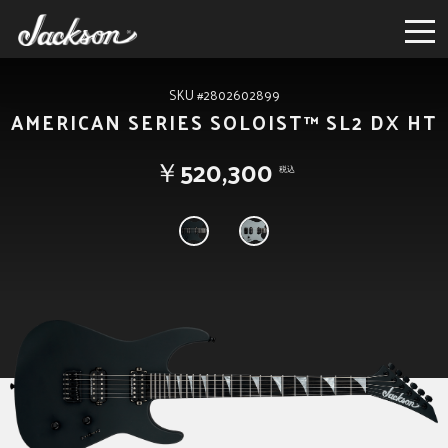
SKU #2802602899
AMERICAN SERIES SOLOIST™ SL2 DX HT
￥520,300
税込