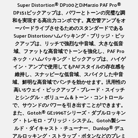
Super Distortion® DP100とDiMarzio PAF Pro®
DP151ピックアップは、パワーとトーンの完璧な調
和を実現する高出力コンボです。真空管アンプをオ
ーバードライブさせるためのスタンダードである
Super Distortionハムバッキング・ブリッジ・ピッ
クアップは、リッチで強烈な中音域、大きな低音
域、ファットな高音域でトーンを強化し、PAF Pro
ネック・ハムバッキング・ピックアップは、ハイゲ
イン・アンプで使用してもPAFスタイルの存在感を
維持し、スナッピーな低音域、スパイクした中音
域、鮮明な高音域でパンチを効かせます。汎用性の
高い5ウェイ・ピックアップ・ブレード・スイッチ
とシングル・ボリューム＆トーン・コントロール
で、サウンドのパワーを引き出すことができます。
また、Gotoh® GE1996Tシリーズ・ダブルロッキン
グ・トレモロ・ブリッジ・システム、Gotoh製シー
ルド・ダイキャスト・チューナー、Dunlop® デュ
アルロッキング・ストラップ・ボタンなどのプレミ