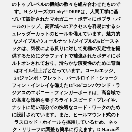
のトップレベルの機能の数々を組み合わせたもので
す。MJシリーズのDinky™ DKRPは、人間工学に基
づいて設計されたマホガニー・ボディにポプラ・バ
ールのトップ、高音域へのアクセスを容易にするシ
ュレッダーカットのヒールを備えています。魅力的
なメイプル/ウォールナット/メイプルの5ピースネ
ックは、気候による反りに対して究極の安定性を提
供するためにグラファイトで補強されたボディにボ
ルトオンされており、滑らかな演奏性のために背面
はオイル仕上げとなっています。ロールエッジ、
24ジャンボ・フレット、パールロイド・シャーク
フィン・インレイを備えた12"-16"コンパウンド・ラ
ジアスのエボニー・フィンガーボードは、高音域で
の高度な技術を要するライトスピード・プレイや、
ナットに近い部分での快適なコード・ワークのため
に設計されています。また、ヒールマウント式のト
ラスロッド・ホイールを採用しているため、ネッ
ク・リリーフの調整も簡単に行えます。DiMarzio®