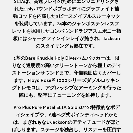
SL1Aは、高速プレイのためにエンジニアリングさ
れた1-plyバウンドポプラボディにグラファイト補
強ロッドを内蔵した3ピースメイプルスルーネック
を装備しています。24本のジャンボステンレスフ
レットを採用したコンパウンドラジアスエボニー指
板にはシャークフィンインレイが施され、Jackson
のスタイリングも健在です。
1基のBare Knuckle Holy Diverハムバッカーは、限
りなく透明度の高いクリーントーンから極上のディ
ストーションサウンドまで、守備範囲広くカバーし
ます。Floyd Rose® 1000シリーズダブルロッキン
グトレモロは、アグレッシブなアーミングを行った
際にも、堅牢にチューニングを維持します。
Pro Plus Pure Metal SL1A Soloist™の特徴的なボデ
ィシェイプや、6連ペグ式ポインティヘッドから
は、まぎれもないJacksonのアティチュードがほと
ばしります。ステージを独占し、リスナーを圧倒す