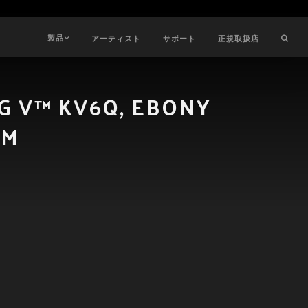
製品
アーティスト
サポート
正規取扱店
G V™ KV6Q, EBONY
RM