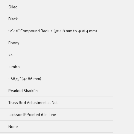
Oiled
Black
12"-16" Compound Radius (304.8 mm to 406.4 mm)
Ebony
24
Jumbo
1.6875" (42.86 mm)
Pearloid Sharkfin
Truss Rod Adjustment at Nut
Jackson® Pointed 6-In-Line
None