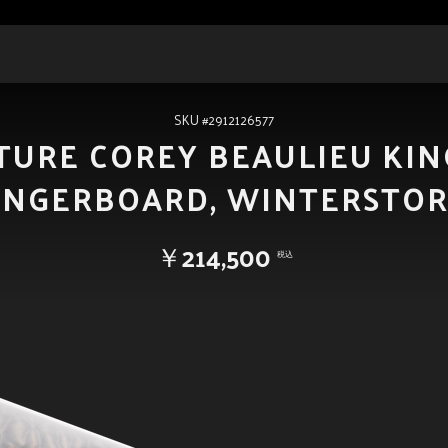
SKU #2912126577
ATURE COREY BEAULIEU KIN
INGERBOARD, WINTERSTO
￥214,500
税込