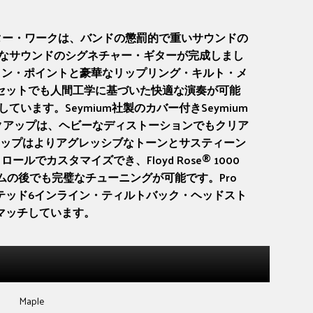
ド・ギター・ワークは、バンドの懲罰的で重いサウンドの
暴なサウンドのシグネチャー・ギターが完成しまし
ディに、セレーション・ポイントと豪華なリップリング・キルト・メ
セットでも人間工学に基づいた快適な演奏が可能
す。Seymium社製のカバー付きSeymium
AHBピックアップは、ヘビーなディストーションでもクリア
ップはよりアグレッシブなトーンとサスティーン
スタマイズでき、Floyd Rose® 1000
ムの後でも完璧なチューニングが可能です。Pro
クソン・ポインテッド6インライン・ティルトバック・ヘッドスト
マッチしています。
Maple