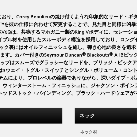
ており、Corey Beaulieuの焼け付くような印象的なリー
g V™を彼の仕様に合わせて変更することで、見た目と同様に凶
eaulieu King V KV6Qは、共鳴するマホガニー製のKing Vボ
イプル材を使用したスルーボディ構造を採用しており、ロング
ク裏にはオイルフィニッシュを施し、弾き心地の良さを追求していま
。カバー付きのSeymour Duncan® Blackouts® 
ップはスムーズでグラッシーなリードを、ブリッジ・ピックア
ウェイ・トグル・スイッチとシングル・ボリューム・コントロールでカ
システムにより、プロレベルの楽器でありながら、深いダイブ・ボ
eu King V KV6Qは、ウィンターストーム・フィニッシュに、ジャ
ヘッドストック・バインディング、ブラック・ハードウェアが
ネック
ネック材