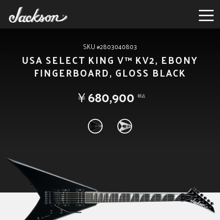
SKU #2803040803
USA SELECT KING V™ KV2, EBONY
FINGERBOARD, GLOSS BLACK
￥680,900
税込