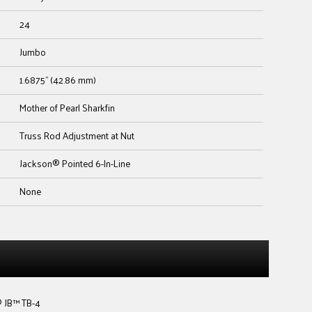
24
Jumbo
1.6875" (42.86 mm)
Mother of Pearl Sharkfin
Truss Rod Adjustment at Nut
Jackson® Pointed 6-In-Line
None
 JB™ TB-4