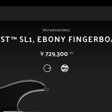
SKU #2803070803
IST™ SL1, EBONY FINGERBO
￥729,300
税込