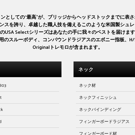
ップラインとしての“最高”が、ブリッジからヘッドストックまでに
ンスを誇り、卓越した職人技を備えるこのような米国製シュレ
USA Selectシリーズはあなたの手に我々のベストを届け
ーボディ、コンパウンドラジアスのエボニー指板、H/S/S構成のSeym
Originalトレモロが含まれます。
ネック
803
ネック材
t
ネックフィニッシュ
ck
ネックバインディング
d
フィンガーボードラジアス
フィンガーボード材