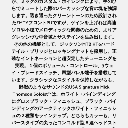
が、ミックのカスタム・ボイシングにより、手のひ
らでミュートした際のパーカッシブな音の塊を強調
します。透き通ったクリーントーンのため設計され
たEMTYフロントPUですが、ゲインを上げれば高速
ソロや不穏でメロディックな間奏のための、よりア
グレッシヴな中音域とサステインを生み出します。
その他の機能として、ジャクソンMTB HT6ハード
テイル・ブリッジとロッキングナットを採用し、正
確なイントネーションと超安定したチューニングを
実現。１個のボリューム・コントロール、3ウェ
イ・ブレードスイッチ、凹型バレル端子を搭載して
います。クラシックなスタイルを保持しながらも、
野獣のようなサウンドのUSA Signature Mick
Thomson Soloist™は、ホワイト・バインディング
にグロスブラック・フィニッシュ、ブラック・バイ
ンディングのアークティックホワイト・フィニッシ
ュの２種類をラインナップ。どちらもカラーも、リ
バースタイプの尖ったコンコルド型６連ヘッドスト