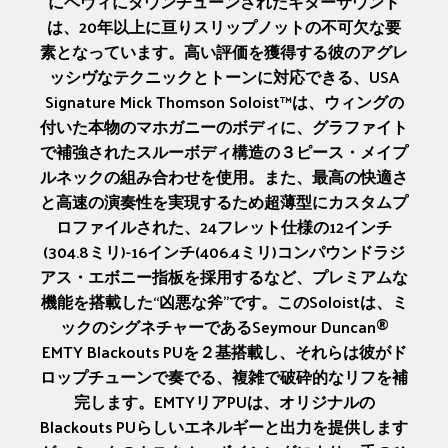
にヘヴィにダウンチューンされたギターサウンド
は、20年以上に亘りスリップノットの不可欠な要
素となっています。高い評価を獲得する彼のアグレ
ッシヴなテクニックとトーンに対応できる、USA
Signature Mick Thomson Soloist™は、ウィングの
付いた本物のマホガニーのボディに、グラファイト
で補強されたスルーボディ構造の３ピース・メイプ
ルネックの組み合わせを使用。また、最高の快適さ
と高速の演奏性を実現するため超薄型にカスタムプ
ロファイルされた、24フレット仕様の12インチ
(304.8ミリ)-16インチ(406.4ミリ)コンパウンドラジ
アス・エボニー指板を採用するなど、プレミアムな
機能を搭載した“凶悪な斧”です。このSoloistは、ミ
ックのシグネチャーであるSeymour Duncan®
EMTY Blackouts PUを２基搭載し、それらは彼がド
ロップチューンで奏でる、複雑で破砕的なリフを補
完します。EMTYリアPUは、オリジナルの
Blackouts PUらしいエネルギーと出力を提供します