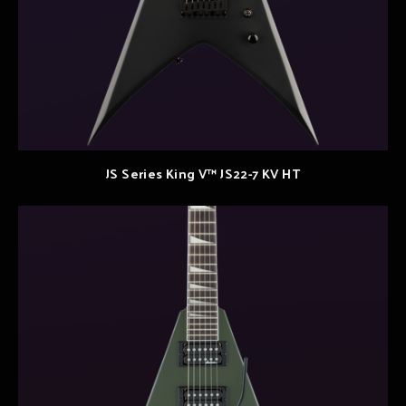
JS Series King V™ JS22-7 KV HT