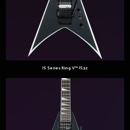
JS Series King V™ JS32