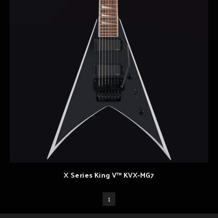
X Series King V™ KVX-MG7
1