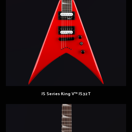
JS Series King V™ JS32T