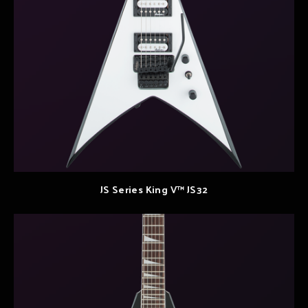
JS Series King V™ JS32