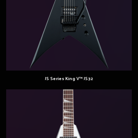
JS Series King V™ JS32