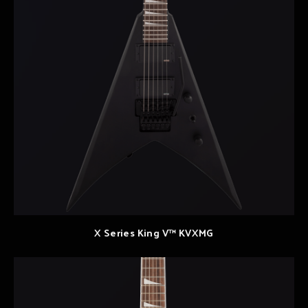
X Series King V™ KVXMG