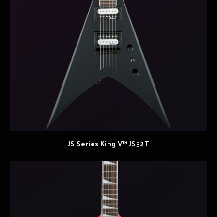
JS Series King V™ JS32T