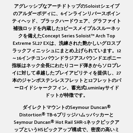
アグレッシブなアーチドトップのSoloistシェイプ
のアルダーボディに、6インラインリバースポイン
ティヘッド、ブラックハードウェア、グラファイト
補強ロッドを内蔵した3ピースメイプルスルーネッ
クを備えたConcept Series Soloist™ Arch Top
Extreme SL27 EXは、洗練された艶かしいグロスブ
ラックフィニッシュにまとめ上げられています。12
～16インチコンパウンドラジアスバウンドエボニー
指板はネック全長にわたりコード弾きからソロプレ
イに対して卓越したプレイアビリティを提供し、27
本のジャンボステンレスフレットと12フレットのパ
ーロイドシャークフィン、蓄光式Luminlayサイド
ドットが特徴です。
ダイレクトマウントのSeymour Duncan®
Distortion® TB-6ブリッジハムッバッカーと
Seymour Duncan® Hot Rail SHR-1ネックピックア
ップというHSピックアップ構成で、密度の高いミ