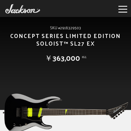
SKU #2918329503
CONCEPT SERIES LIMITED EDITION
SOLOIST™ SL27 EX
￥363,000
税込