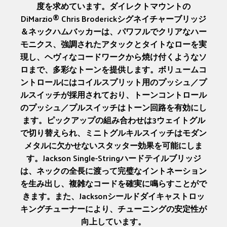
度を求めています。ダイレクトマウントの
DiMarzio® Chris Broderickシグネイチャーブリッジ
＆ネックハムバッカーは、パワフルでクリアなハー
モニクス、強調されたアタックとタイトなローを実
現し、ヘヴィなコードワークから焼け付くようなソ
ロまで、多彩なトーンを提供します。ボリュームコ
ントロールにはコイルスプリット用のプッシュ／プ
ルスイッチが採用されており、トーンコントロール
のプッシュ／プルスイッチはトーン回路を有効にし
ます。ピックアップの組み合わせは3ウェイトグル
で切り替えられ、ミニトグルキルスイッチはモダン
メタルに欠かせないスタッター効果を可能にしま
す。Jackson Single-Stringハードテイルブリッジ
は、ネックの全長に渡って完璧なイントネーション
を生み出し、複雑なコードを確実に鳴らすことがで
きます。また、Jacksonシールドダイキャストロッ
キングチューナーにより、チューニングの安定性が
向上しています。