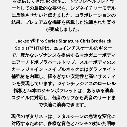
を提供してきたJacksonに、トップレベルプレイヤ
ーとしての意欲的な要求を、シグネイチャーモデル
に反映させたいと伝えました。コラボレーションの
結果、プレミアムな機能を搭載した洗練された楽器
が完成しました。
Jackson® Pro Series Signature Chris Broderick
Soloist™ HT6Pは、25.5インチスケールのギター
で、豊かなレゾナンスを提供するマホガニーボディ
にアーチドポプラバールトップ、スルーボディのス
カーフジョイントメイプルネックにはグラファイト
補強材を内蔵し、揺るぎない安定性と高いサスティ
ンを実現しています。12インチラジアスのローレル
指板と24本のジャンボフレットは、あらゆる演奏
スタイルに対応し、低音のリフから高音のリードま
で快適に演奏できます。
現代のギタリストは、メタルシーンの急速な変化に
対応するために、多様な音色とパンチの効いた明瞭