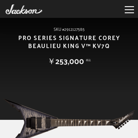
SKU #2912127585
PRO SERIES SIGNATURE COREY
BEAULIEU KING V™ KV7Q
￥253,000
税込