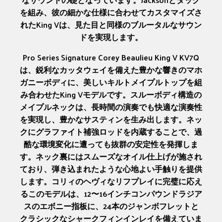
を組み、彼の細かな仕様に合わせてカスタマイズさ
れたKing Vは、見た目と同様のブルータルなサウン
ドを実現します。
Pro Series Signature Corey Beaulieu King V KV7Q
は、鋭利なカッタウェイを備えた豊かな響きのマホ
ガニーボディに、美しいキルトメイプルトップを組
み合わせたKing Vモデルです。スルーボディ構造の
メイプルネックは、長時間の演奏でも快適な演奏性
を実現し、豊かなサスティンを生み出します。ネッ
クにグラファイト補強ロッドを内蔵することで、過
酷な環境変化に遭っても抜群の安定性を発揮しま
す。ネック裏にはスムーズなオイル仕上げが施され
ており、弾き込まれたような心地よい手触りを提供
します。コリィのヘヴィなリフプレイに完璧に応え
るこのモデルは、12〜16インチコンパウンドラジア
スのエボニー指板に、24本のジャンボフレットと
クラシックなシャークフィンインレイを備えていま