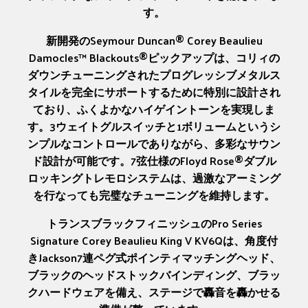
す。
新開発のSeymour Duncan® Corey Beaulieu
Damocles™ Blackouts®ピックアップは、コリィの
ダウンチューニングされたプログレッシブメタルス
タイルを完全にサポートするために特別に設計され
ており、ふくよかなハイゲイントーンを実現しま
す。3ウェイトグルスイッチと1ボリュームというシ
ンプルなコントロールでありながら、多彩なサウン
ド設計が可能です。7弦仕様のFloyd Rose®ダブル
ロッキングトレモロシステムは、過激なアーミング
を行なっても完璧なチューニングを維持します。
トランスブラックフィニッシュのPro Series
Signature Corey Beaulieu King V KV6Qは、角度付
きJackson7連ペグ式ポインティマッチングヘッド、
ブラックのヘッドストックバインディング、ブラッ
クハードウェアを備え、ステージで轟音を轟かせる