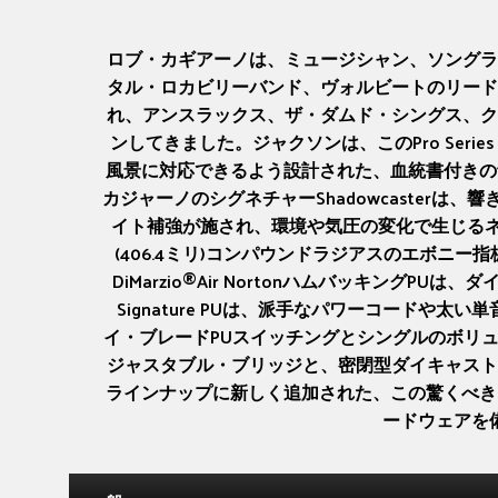
ロブ・カギアーノは、ミュージシャン、ソングラ
タル・ロカビリーバンド、ヴォルビートのリード
れ、アンスラックス、ザ・ダムド・シングス、ク
ンしてきました。ジャクソンは、このPro Series 
風景に対応できるよう設計された、血統書付きの
カジャーノのシグネチャーShadowcaste
イト補強が施され、環境や気圧の変化で生じるネック
(406.4ミリ)コンパウンドラジアスのエボ
DiMarzio®Air NortonハムバッキングP
Signature PUは、派手なパワーコード
イ・ブレードPUスイッチングとシングルのボリ
ジャスタブル・ブリッジと、密閉型ダイキャスト
ラインナップに新しく追加された、この驚くべきカジ
ードウェアを