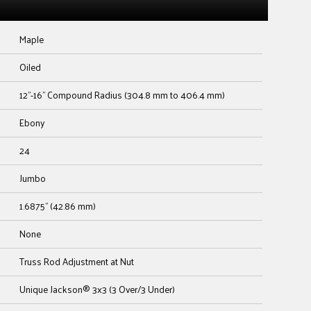
Maple
Oiled
12"-16" Compound Radius (304.8 mm to 406.4 mm)
Ebony
24
Jumbo
1.6875" (42.86 mm)
None
Truss Rod Adjustment at Nut
Unique Jackson® 3x3 (3 Over/3 Under)