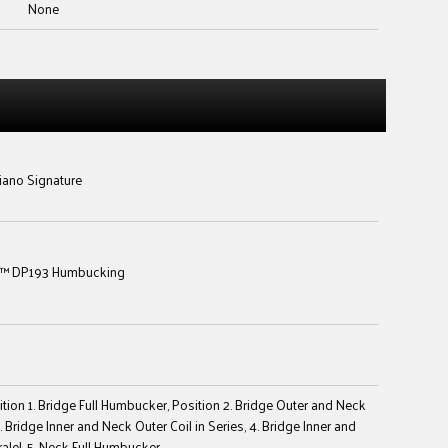
None
ano Signature
on™ DP193 Humbucking
ition 1. Bridge Full Humbucker, Position 2. Bridge Outer and Neck
3. Bridge Inner and Neck Outer Coil in Series, 4. Bridge Inner and
ralel, 5. Neck Full Humbucker