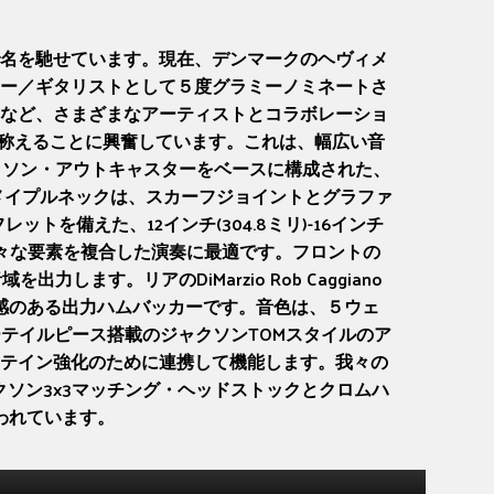
名を馳せています。現在、デンマークのヘヴィメ
ー／ギタリストとして５度グラミーノミネートさ
など、さまざまなアーティストとコラボレーショ
の幅広い才能を称えることに興奮しています。これは、幅広い音
クソン・アウトキャスターをベースに構成された、
・メイプルネックは、スカーフジョイントとグラファ
を備えた、12インチ(304.8ミリ)-16インチ
様々な要素を複合した演奏に最適です。フロントの
します。リアのDiMarzio Rob Caggiano
イト感のある出力ハムバッカーです。音色は、５ウェ
テイルピース搭載のジャクソンTOMスタイルのア
テイン強化のために連携して機能します。我々の
ャクソン3x3マッチング・ヘッドストックとクロムハ
われています。