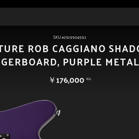
SKU #2919904592
ATURE ROB CAGGIANO SHA
NGERBOARD, PURPLE METAL
￥176,000
税込