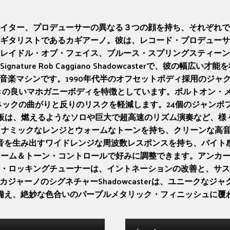
イター、プロデューサーの異なる３つの顔を持ち、それぞれで
ギタリストであるカギアーノ。彼は、レコード・プロデューサ
レイドル・オブ・フェイス、ブルース・スプリングスティーン
Signature Rob Caggiano Shadowcasterで、彼
音楽マシンです。1990年代半のオフセットボディ採用のジャ
rは、響きの良いマホガニーボディを特徴としています。ボルトオン
の曲がりと反りのリスクを軽減します。24個のジャンボフレット
ニー指板は、燃えるようなソロや巨大で超高速のリズム演奏など、
Uは、ダイナミックなレンジとウォームなトーンを持ち、クリーンな高音域を出力
や太い単音を生み出すワイドレンジな周波数レスポンスを持ち、バ
ューム＆トーン・コントロールで好みに調整できます。アンカー
・ロッキングチューナーは、イントネーションの改善と、サス
ャーノのシグネチャーShadowcasterは、ユニークなジ
備え、絶妙な色合いのパープルメタリック・フィニッシュに覆