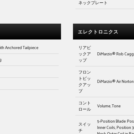
ネックプレート
エレクトロニクス
th Anchored Tailpiece
リアピ
ックア
DiMarzio® Rob Caggi
g
ップ
フロン
トピッ
DiMarzio® Air Nort
クアッ
プ
コント
Volume, Tone
ロール
5-Position Blade: Pos
スイッ
Inner Coils, Position 
チ
Neck Outer Coil in Pa