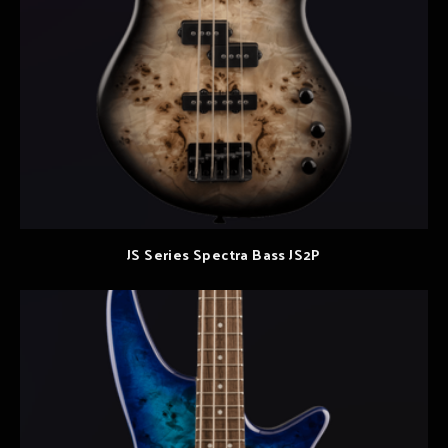
JS Series Spectra Bass JS2P