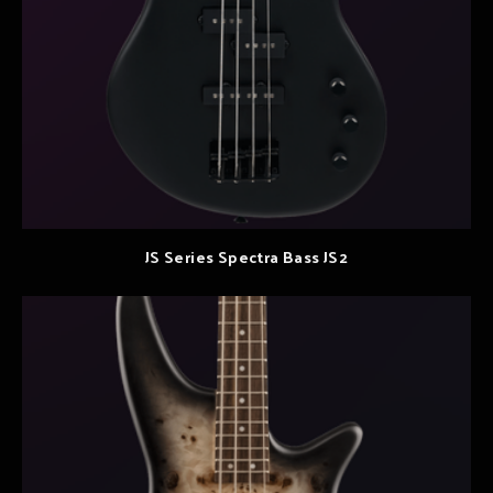
JS Series Spectra Bass JS2