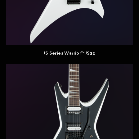
JS Series Warrior™ JS32