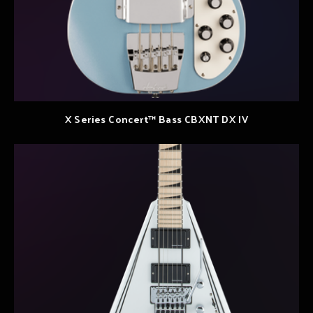
X Series Concert™ Bass CBXNT DX IV