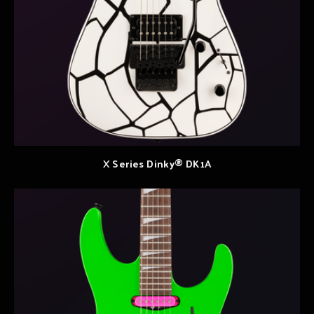
X Series Dinky® DK1A