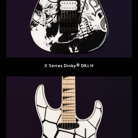
X Series Dinky® DK1 H