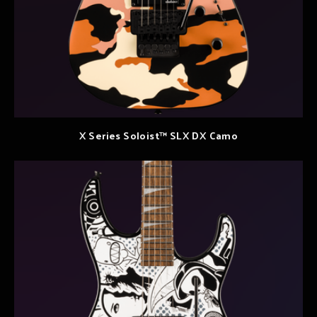
X Series Soloist™ SLX DX Camo