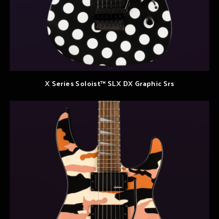
X Series Soloist™ SLX DX Graphic Srs