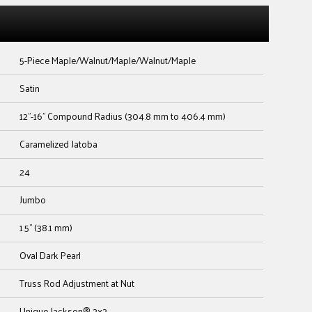
5-Piece Maple/Walnut/Maple/Walnut/Maple
Satin
12"-16" Compound Radius (304.8 mm to 406.4 mm)
Caramelized Jatoba
24
Jumbo
1.5" (38.1 mm)
Oval Dark Pearl
Truss Rod Adjustment at Nut
Unique Jackson® 2x2