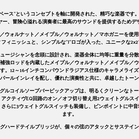
Bassは、“プロ仕様のベース”というコンセプトを軸に開発された、精巧
ヤー、冒険心溢れる演奏者に最高のサウンドを提供するためデ
P IVは、ポプラバール／ウォルナット／メイプル／ウォルナット／マホガ
クなボディフィニッシュと、シンプルな"J"ロゴが入った、ユニーク
ュージシャンを念頭に設計され、楽器全体に均等に重量を分散
補強ロッドを内蔵したメイプル／ウォルナット／メイプル／ウ
す。12～16インチコンパウンドラジアス仕様のキャラメライズ
パールインレイを配し、優れた演奏性と共に、卓越したトーン
SB4シングルコイルソープバーピックアップは、明るくクリーン
、アクティヴEQ回路のオン／オフ切り替え用2ウェイトグルス
。さらに3ウェイトグルスイッチも装備し、ピンポイントに中音
ます。
グハードテイルブリッジが、個々の弦のアタックとサステイン