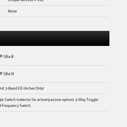
None
d® SB4-B
d® SB4-N
nd, 3-Band EQ (Active Only)
e Switch (selector for active/passive option), 3-Way Toggle
d-Frequency Switch