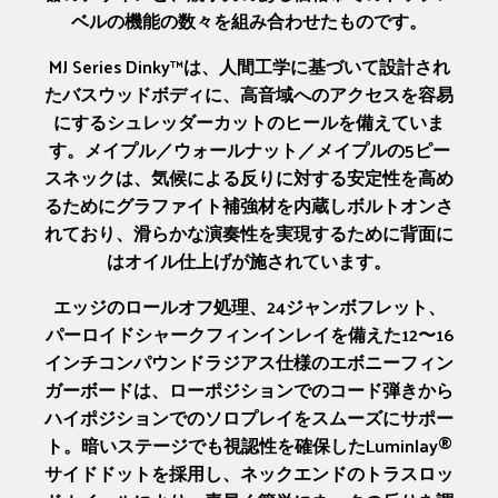
ベルの機能の数々を組み合わせたものです。
MJ Series Dinky™は、人間工学に基づいて設計され
たバスウッドボディに、高音域へのアクセスを容易
にするシュレッダーカットのヒールを備えていま
す。メイプル／ウォールナット／メイプルの5ピー
スネックは、気候による反りに対する安定性を高め
るためにグラファイト補強材を内蔵しボルトオンさ
れており、滑らかな演奏性を実現するために背面に
はオイル仕上げが施されています。
エッジのロールオフ処理、24ジャンボフレット、
パーロイドシャークフィンインレイを備えた12〜16
インチコンパウンドラジアス仕様のエボニーフィン
ガーボードは、ローポジションでのコード弾きから
ハイポジションでのソロプレイをスムーズにサポー
ト。暗いステージでも視認性を確保したLuminlay®
サイドドットを採用し、ネックエンドのトラスロッ