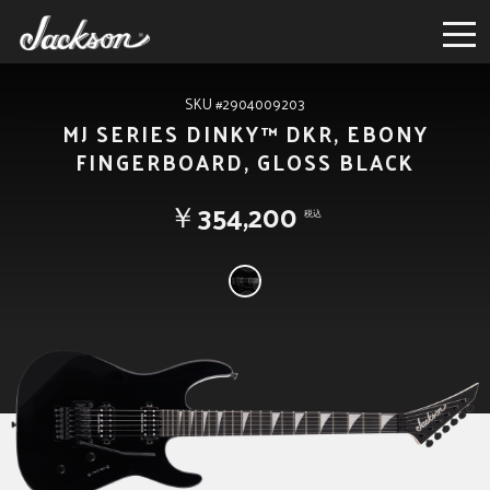
SKU #2904009203
MJ SERIES DINKY™ DKR, EBONY
FINGERBOARD, GLOSS BLACK
￥354,200
税込