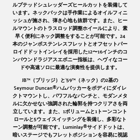
ルプテッドシュレッダーズヒールカットを装備して
います。ネックバックは手作業によるオイルフィニ
ッシュが施され、弾き心地も抜群です。また、ヒー
ルマウントのトラスロッド調整ホイールにより、素
早く便利にネック調整をすることが可能です。24
本のジャンボステンレスフレットとオフセットパー
ロイドドットインレイを採用した12〜16インチのコ
ンパウンドラジアスエボニー指板は、ヘヴィなコー
ドや高速ソロに最適な演奏性を提供します。
JB™（ブリッジ）と'59™（ネック）の2基の
Seymour Duncan®ハムバッカーをボディにダイレ
クトマウントし、パワフルなパンチと、モダンメタ
ルに欠かせない強調された輪郭を持つクリアさを両
立しています。また、1ボリュームと1トーンコント
ロールと5ウェイスイッチングを装備し、多彩なト
ーン調整が可能です。Luminlay®サイドドットは、
暗いステージでもフレットポジションを容易に視認