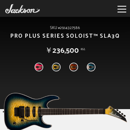
SKU #2914327586
PRO PLUS SERIES SOLOIST™ SLA3Q
￥236,500
税込