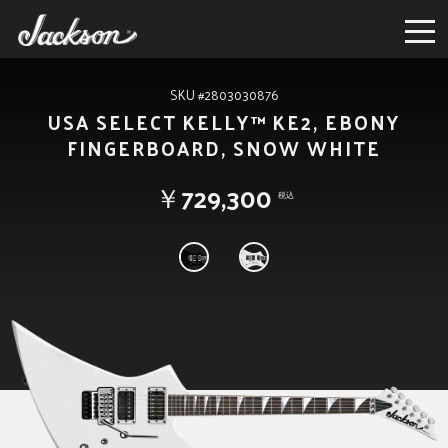
SKU #2803030876
USA SELECT KELLY™ KE2, EBONY
FINGERBOARD, SNOW WHITE
￥729,300
税込