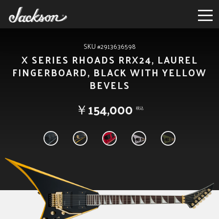
SKU #2913636598
X SERIES RHOADS RRX24, LAUREL
FINGERBOARD, BLACK WITH YELLOW
BEVELS
￥154,000
税込