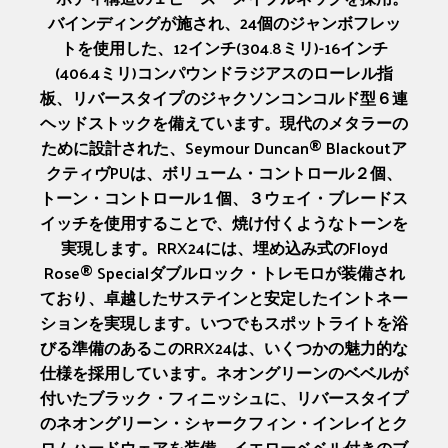
バインディングが施され、24個のジャンボフレッ
トを使用した、12インチ(304.8ミリ)-16インチ
(406.4ミリ)コンパウンドラジアスのローレル指
板、リバースタイプのジャクソンコンコルド型６連
ヘッドストックを備えています。現代のメタラーの
ために設計された、Seymour Duncan® Blackoutア
クティヴPUは、ボリューム・コントロール２個、
トーン・コントロール１個、３ウェイ・ブレードス
イッチを使用することで、焼け付くようなトーンを
実現します。RRX24には、埋め込み式のFloyd
Rose® Specialダブルロック・トレモロが装備され
ており、卓越したサステインと安定したイントネー
ションを実現します。いつでもスポットライトを浴
びる準備のあるこのRRX24は、いくつかの魅力的な
仕様を採用しています。ネオングリーンのベベルが
付いたブラック・フィニッシュに、リバースタイプ
のネオングリーン・シャークフィン・インレイとク
ロムハードウェアを装備。イエローベベル付きのブ