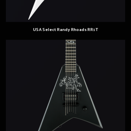
USA Select Randy Rhoads RR1T