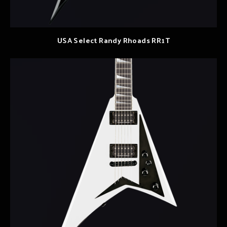
USA Select Randy Rhoads RR1T