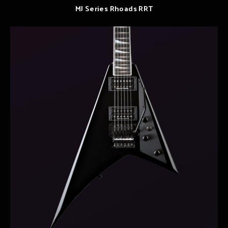
MJ Series Rhoads RRT