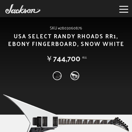
SKU #2803060876
USA SELECT RANDY RHOADS RR1,
EBONY FINGERBOARD, SNOW WHITE
￥744,700
税込