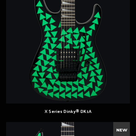
X Series Dinky® DK1A
NEW