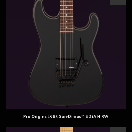
Pro Origins 1985 San-Dimas™ SD1A H RW