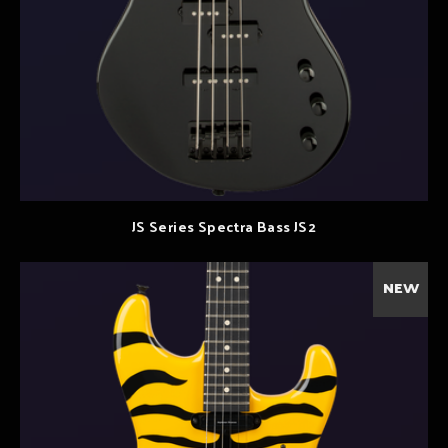
JS Series Spectra Bass JS2
NEW