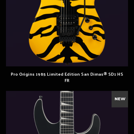
Pro Origins 1985 Limited Edition San Dimas® SD1 HS
FR
NEW