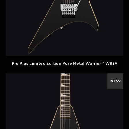
Pro Plus Limited Edition Pure Metal Warrior™ WR1A
NEW