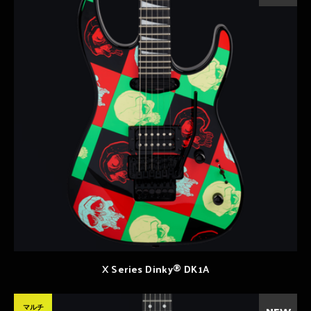
X Series Dinky® DK1A
マルチ