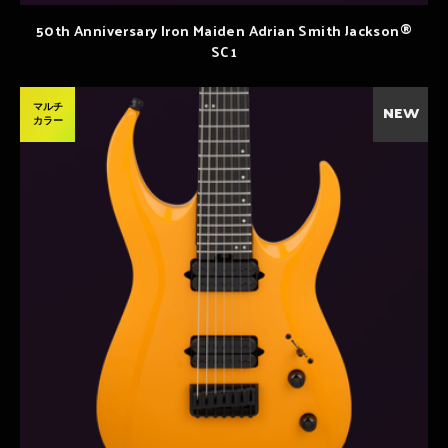
50th Anniversary Iron Maiden Adrian Smith Jackson®
SC1
マルチ
NEW
カラー