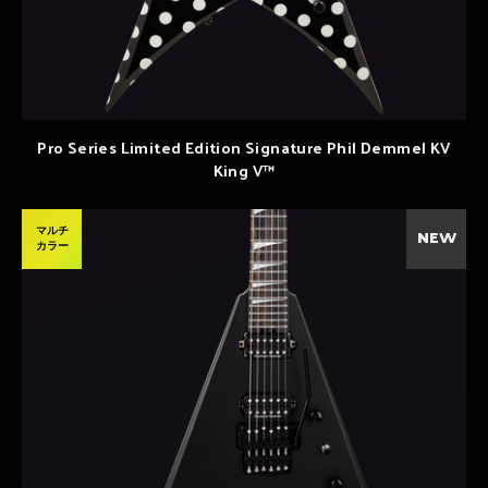
Pro Series Limited Edition Signature Phil Demmel KV
King V™
マルチ
NEW
カラー