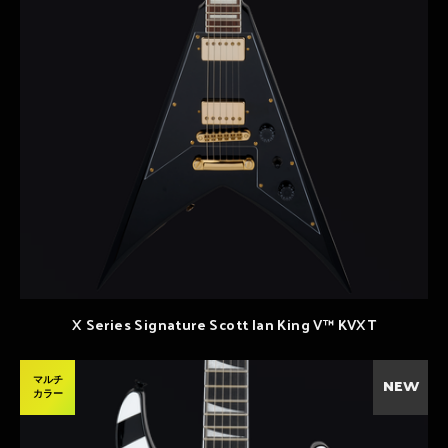
X Series Signature Scott Ian King V™ KVXT
マルチ
NEW
カラー