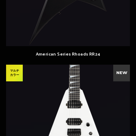
American Series Rhoads RR24
マルチ
NEW
カラー