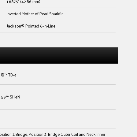
1.6875" (42.86 mm)
Inverted Mother of Pearl Sharkfin
Jackson® Pointed 6-In-Line
JB™ TB-4
'59™ SH-1N
osition 1. Bridge, Position 2. Bridge Outer Coil and Neck Inner