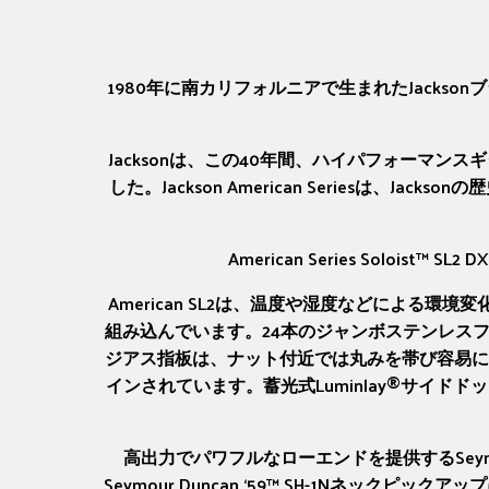
1980年に南カリフォルニアで生まれたJack
Jacksonは、この40年間、ハイパフォーマ
した。Jackson American Seriesは、Ja
American Series Sol
American SL2は、温度や湿度などによ
組み込んでいます。24本のジャンボステンレス
ジアス指板は、ナット付近では丸みを帯び容易に
インされています。蓄光式Luminlay®サイ
高出力でパワフルなローエンドを提供するSeymo
Seymour Duncan ‘59™ SH-1Nネ