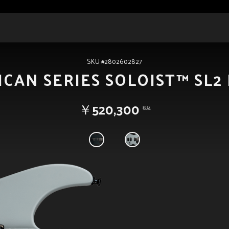
SKU #2802602827
CAN SERIES SOLOIST™ SL2
￥520,300
税込