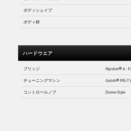
ボディシェイプ
ボディ材
ハードウエア
ブリッジ
Hipshot® 6 - Fi
チューニングマシン
Gotoh® MG-T 
コントロールノブ
Dome-Style