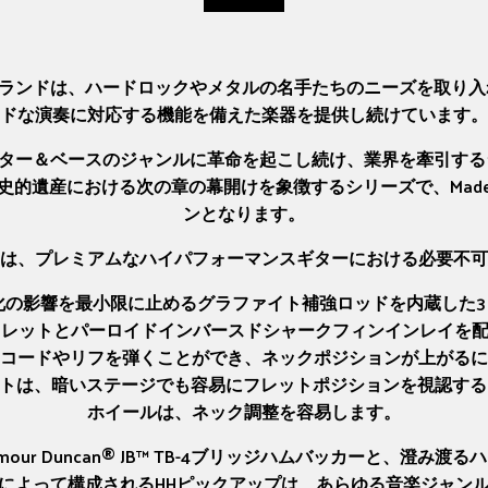
sonブランドは、ハードロックやメタルの名手たちのニーズを取
ドな演奏に対応する機能を備えた楽器を提供し続けています。
ンスギター＆ベースのジャンルに革命を起こし続け、業界を牽引
cksonの歴史的遺産における次の章の幕開けを象徴するシリーズで、Made in
ンとなります。
oist™ SL2 DXは、プレミアムなハイパフォーマンスギターにおけ
る環境変化の影響を最小限に止めるグラファイト補強ロッドを内蔵し
フレットとパーロイドインバースドシャークフィンインレイを配し
コードやリフを弾くことができ、ネックポジションが上がるに
ドドットは、暗いステージでも容易にフレットポジションを視認
ホイールは、ネック調整を容易します。
ur Duncan® JB™ TB-4ブリッジハムバッカーと、澄
ックピックアップによって構成されるHHピックアップは、あらゆる音