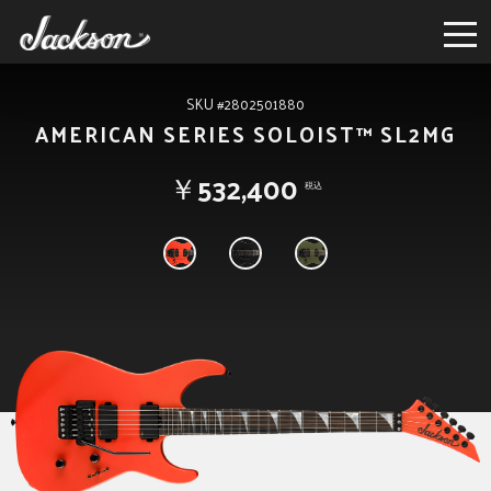
SKU #2802501880
AMERICAN SERIES SOLOIST™ SL2MG
￥532,400
税込