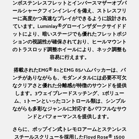
ンボステンレスフレットとインバースマザーオブパ
ールシャークフィンインレイを備え、ストレスフリ
ーに高度かつ高速なプレイができるように設計され
ています。Luminlay®グローインザダークサイドド
ットにより、暗いステージでも優れたフレットポジ
ションの視認性が確保されており、ヒールマウント
のトラスロッド調整ホイールにより、ネック調整も
容易に行えます。
搭載されたEMG® 81とEMG 85ハムバッカーは、パ
ンチがありながらも、モダンメタルには必要不可欠
なクリアさと優れた分離感が特徴のサウンドを提供
します。3ウェイブレードスッチング、1ボリュー
ム、1トーンといったコントロール類は、シンプル
ながらも多彩なジャンルに対応するパワフルなサウ
ンドとパフォーマンスを提供します。
さらに、ポップイン式トレモロアームとステンレス
スチールスクリューを採用したFloyd Rose® 1500