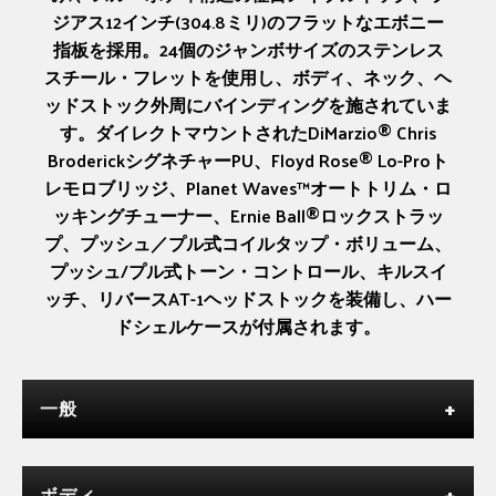
ジアス12インチ(304.8ミリ)のフラットなエボニー
指板を採用。24個のジャンボサイズのステンレス
スチール・フレットを使用し、ボディ、ネック、ヘ
ッドストック外周にバインディングを施されていま
す。ダイレクトマウントされたDiMarzio® Chris
BroderickシグネチャーPU、Floyd Rose® Lo-Proト
レモロブリッジ、Planet Waves™オートトリム・ロ
ッキングチューナー、Ernie Ball®ロックストラッ
プ、プッシュ／プル式コイルタップ・ボリューム、
プッシュ/プル式トーン・コントロール、キルスイ
ッチ、リバースAT-1ヘッドストックを装備し、ハー
ドシェルケースが付属されます。
一般
ボディ