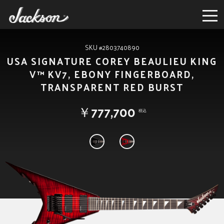
SKU #2803740890
USA SIGNATURE COREY BEAULIEU KING
V™ KV7, EBONY FINGERBOARD,
TRANSPARENT RED BURST
￥777,700
税込