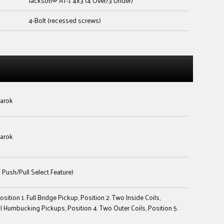
Jackson® AT-1 4x3 (4 Over/3 Under)
4-Bolt (recessed screws)
narok
narok
 Push/Pull Select Feature)
osition 1. Full Bridge Pickup, Position 2. Two Inside Coils,
ll Humbucking Pickups, Position 4. Two Outer Coils, Position 5.