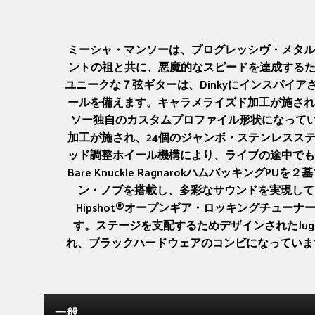
ミーシャ・マンソーは、プログレッシヴ・メタル
ントの祖と共に、悪魔的なスピードを達成するため密接にコラ
ユニークな７弦ギターは、Dinkyにインスパイ
ールを備えます。キャラメライズド加工が施され
ソー独自のカスタムプロファイル形状になってい
加工が施され、24個のジャンボ・ステンレスス
ッド調整ホイール機構により、ライブの途中でも
Bare Knuckle Ragnarokハムバッ
ン・ノブを搭載し、多彩なサウンドを実現してい
Hipshot®オープンギア・ロッキングチューナー
す。ステージを支配するためデザインされたJug
れ、ブラックハードウェアのコンビになっています
一般