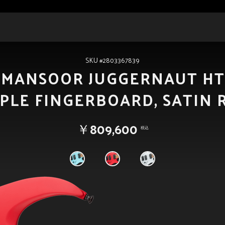
SKU #2803367839
 MANSOOR JUGGERNAUT HT
PLE FINGERBOARD, SATIN 
￥809,600
税込