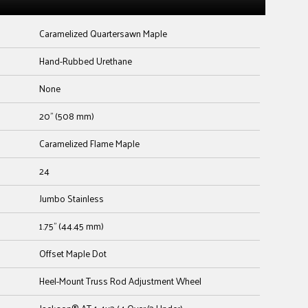
Caramelized Quartersawn Maple
Hand-Rubbed Urethane
None
20" (508 mm)
Caramelized Flame Maple
24
Jumbo Stainless
1.75" (44.45 mm)
Offset Maple Dot
Heel-Mount Truss Rod Adjustment Wheel