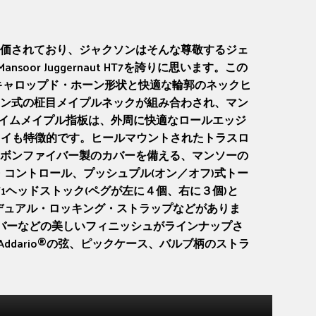
価されており、ジャクソンはそんな尊敬するジェ
oor Juggernaut HT7を誇りに思います。この
スキャロップド・ホーン形状と快適な輪郭のネックヒ
ン式の柾目メイプルネックが組み合わされ、マン
レイムメイプル指板は、外周に快適なロールエッジ
レイも特徴的です。ヒールマウントされたトラスロ
ボンファイバー製のカバーを備える、マンソーの
ーム・コントロール、プッシュプル(オン／オフ)式トー
1ヘッドストック(ペグが左に４個、右に３個)と
lop®デュアル・ロッキング・ストラップなどがありま
シルバーなどの美しいフィニッシュがラインナップさ
dario®の弦、ピックケース、バルブ柄のストラ