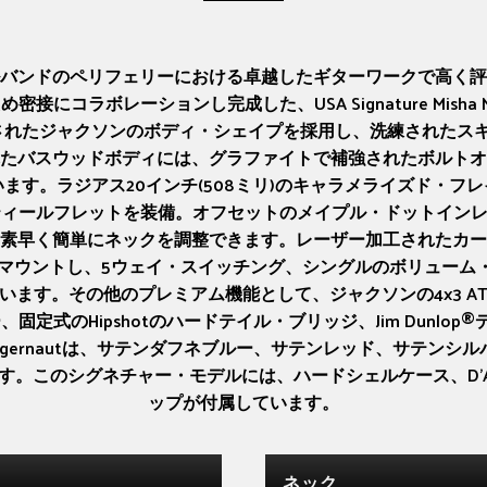
バンドのペリフェリーにおける卓越したギターワークで高く評
ボレーションし完成した、USA Signature Misha Mans
アされたジャクソンのボディ・シェイプを採用し、洗練された
たバスウッドボディには、グラファイトで補強されたボルトオ
ます。ラジアス20インチ(508ミリ)のキャラメライズド・フ
ティールフレットを装備。オフセットのメイプル・ドットイン
素早く簡単にネックを調整できます。レーザー加工されたカー
キングPUを２基マウントし、5ウェイ・スイッチング、シングルのボリュ
ます。その他のプレミアム機能として、ジャクソンの4x3 AT
、固定式のHipshotのハードテイル・ブリッジ、Jim Dun
gernautは、サテンダフネブルー、サテンレッド、サテン
。このシグネチャー・モデルには、ハードシェルケース、D'Ad
ップが付属しています。
ネック