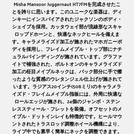
Misha Mansoor Juggernaut HT7FMを完成させたこ
とを誇りに思います。このユニークな楽器は、ディ
ンキーにインスパイアされたジャクソンのボディ・
シェイプを採用。カッタウェイ部が流線形なスキャ
ロップドホーンと、快適なネックヒールを備えま
す。キャラメライズド加工が施されたマホガニーボ
ディを採用し、フレイムメイプル・トップ部にナチ
ュラルバインディングが施されています。グラファ
イトで補強された、ボルトオンのキャラメライズド
加工の柾目メイプルネックは、バック部分に手で擦
ったような質感のウレタンジェル仕上げが施されて
います。ラジアス20インチ(508ミリ)のキャラメラ
イズド・フレイムメイプル指板には、外周に快適な
ロールエッジが施され、24個のジャンボ・ステン
レススティール・フレットを装備。オフセットのメ
イプル・ドットインレイも特徴的です。ヒールマウ
ントされたトラスロッド調整ホイール機構により、
ライブ中でも素早く簡単にネックを調整できます。