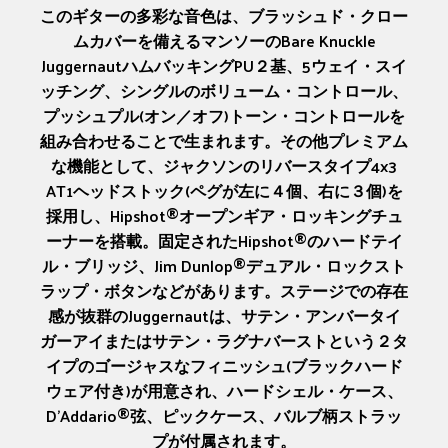
このギターの多彩な音色は、ブラッシュド・クロー
ムカバーを備えるマンソーのBare Knuckle
JuggernautハムバッキングPU２基、5ウェイ・スイ
ッチング、シングルのボリューム・コントロール、
プッシュプル(オン／オフ)トーン・コントロールを
組み合わせることで生まれます。その他プレミアム
な機能として、ジャクソンのリバースタイプ4x3
AT1ヘッドストック(ペグが左に４個、右に３個)を
採用し、Hipshot®オープンギア・ロッキングチュ
ーナーを搭載。固定されたHipshot®のハードテイ
ル・ブリッジ、Jim Dunlop®デュアル・ロックスト
ラップ・ボタンなどがあります。ステージでの存在
感が抜群のJuggernautは、サテン・アンバータイ
ガーアイまたはサテン・ラグナバーストという２タ
イプのゴージャスなフィニッシュ(ブラックハード
ウェア付き)が用意され、ハードシェル・ケース、
D'Addario®弦、ピックケース、バルブ柄ストラッ
プが付属されます。