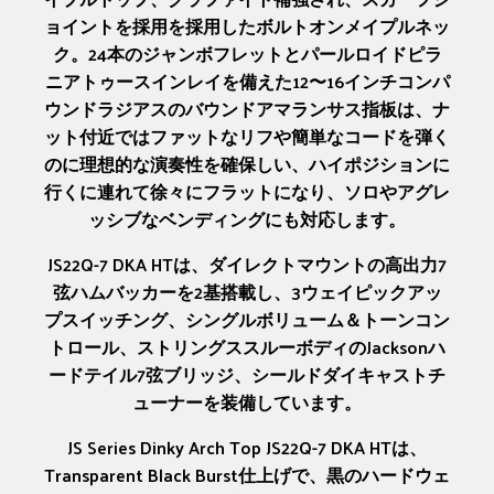
ョイントを採用を採用したボルトオンメイプルネッ
ク。24本のジャンボフレットとパールロイドピラ
ニアトゥースインレイを備えた12〜16インチコンパ
ウンドラジアスのバウンドアマランサス指板は、ナ
ット付近ではファットなリフや簡単なコードを弾く
のに理想的な演奏性を確保しい、ハイポジションに
行くに連れて徐々にフラットになり、ソロやアグレ
ッシブなベンディングにも対応します。
JS22Q-7 DKA HTは、ダイレクトマウントの高出力7
弦ハムバッカーを2基搭載し、3ウェイピックアッ
プスイッチング、シングルボリューム＆トーンコン
トロール、ストリングススルーボディのJacksonハ
ードテイル7弦ブリッジ、シールドダイキャストチ
ューナーを装備しています。
JS Series Dinky Arch Top JS22Q-7 DKA HTは、
Transparent Black Burst仕上げで、黒のハードウェ