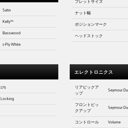
フレットサイズ
Satin
ナット幅
Kelly™
ポジションマーク
Basswood
ヘッドストック
1-Ply White
エレクトロニクス
.175
リアピックア
Seymour Du
ップ
 Locking
フロントピッ
Seymour Du
クアップ
コントロール
Volume