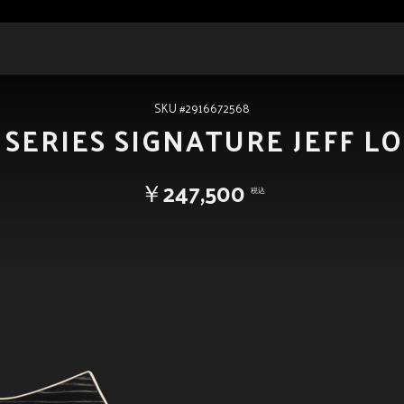
SKU #2916672568
 SERIES SIGNATURE JEFF L
￥247,500
税込