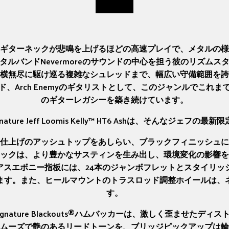
ギターネックが悲鳴を上げるほどの高速プレイで、メタルの様
ルバンドNevermoreのサウンドの中心を担う彼のリズム
横無尽に駆け巡る複雑なシュレッドまで、幅広い守備範囲を誇
、Arch Enemyのギタリストとして、このジャンルでこれ
のギターレガシーを築き続けています。
eries Signature Jeff Loomis Kelly™ HT6 Ashは、そん
仕上げのアッシュトップをあしらい、ブラックフィニッシュに
ックは、より豊かなサスティンを生み出し、環境変化の影響を
ジアスエボニー指板には、24本のジャンボフレットとスタイリ
ます。また、ヒールマウントのトラスロッド調整ホイールは、
す。
oomis Signature Blackouts®ハムバッカーは、激しく
ムーズで艶のあるリードトーンを、ブリッジピックアップは輪