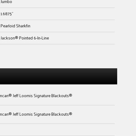
Jumbo
1.6875"
Pearloid Sharkfin
Jackson® Pointed 6-In-Line
ncan® Jeff Loomis Signature Blackouts®
ncan® Jeff Loomis Signature Blackouts®