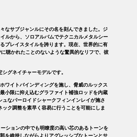
々なサブジャンルにその名を刻んできました。ジ
スタイルから、ソロアルバムでテクニカルメタルシー
るプレイスタイルを誇ります。現在、世界的に有
までに聴かれたことのないような驚異的なリフで、彼
なジェフの最新限定シグネイチャーモデルです。
ホワイトバインディングを施し、脅威のルックス
最小限に抑え込むグラファイト補強ロッドを内蔵
ッシュなパーロイドシャークフィンインレイが施さ
ネック調整を素早く容易に行うことを可能にしま
歪ませたディストーションの中でも明瞭度の高い芯のあるトーンを
郭を維持しながらよりアグレッシブなトーンとサ