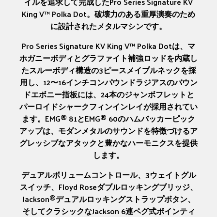
イルを追求して完成したPro Series Signature KV
King V™ Polka Dot。破壊力のある重厚演奏のため
に設計されたメタルマシンです。
Pro Series Signature KV King V™ Polka Dotは、マ
ホガニーボディとグラファイト補強ロッドを内蔵し
たスルーボディ構造の3ピースメイプルネックを採
用し、12〜16インチコンパウンドラジアスのバウン
ドエボニー指板には、24本のジャンボフレットと
パーロイドシャークフィンインレイが採用されてい
ます。EMG® 81とEMG® 60のハムバッカーピック
アップは、モダンメタルのサウンドを特徴づけるア
グレッシブなアタックと豊かなハーモニクスを提供
します。
デュアルボリュームコントロール、3ウェイトグル
スイッチ、Floyd Roseダブルロッキングブリッジ、
Jackson®デュアルロッキングストラップボタン、
そしてクラシックなJackson 6連ペグ式ポインティ