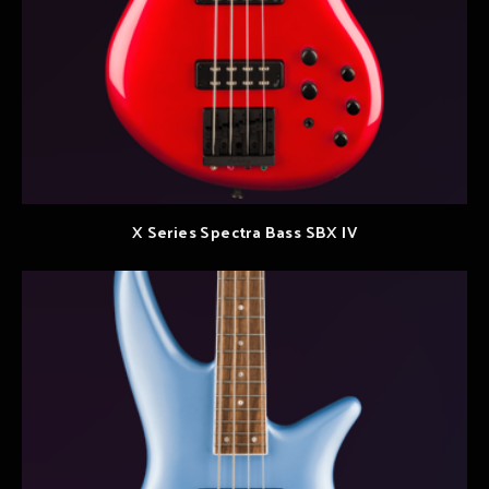
X Series Spectra Bass SBX IV