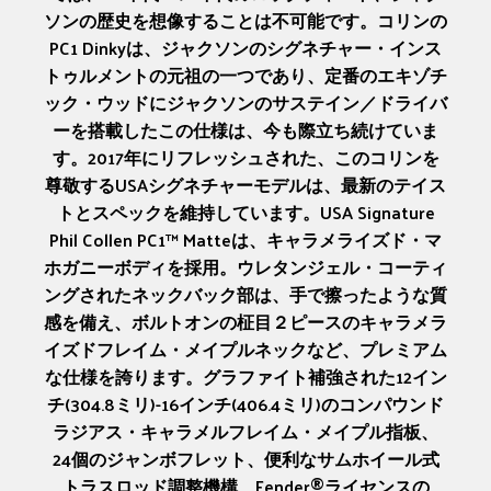
ソンの歴史を想像することは不可能です。コリンの
PC1 Dinkyは、ジャクソンのシグネチャー・インス
トゥルメントの元祖の一つであり、定番のエキゾチ
ック・ウッドにジャクソンのサステイン／ドライバ
ーを搭載したこの仕様は、今も際立ち続けていま
す。2017年にリフレッシュされた、このコリンを
尊敬するUSAシグネチャーモデルは、最新のテイス
トとスペックを維持しています。USA Signature
Phil Collen PC1™ Matteは、キャラメライズド・マ
ホガニーボディを採用。ウレタンジェル・コーティ
ングされたネックバック部は、手で擦ったような質
感を備え、ボルトオンの柾目２ピースのキャラメラ
イズドフレイム・メイプルネックなど、プレミアム
な仕様を誇ります。グラファイト補強された12イン
チ(304.8ミリ)-16インチ(406.4ミリ)のコンパウンド
ラジアス・キャラメルフレイム・メイプル指板、
24個のジャンボフレット、便利なサムホイール式
トラスロッド調整機構、Fender®ライセンスの