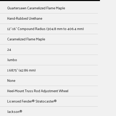
Quartersawn Caramelized Flame Maple
Hand-Rubbed Urethane
12"-16" Compound Radius (304.8 mm to 406.4 mm)
Caramelized Flame Maple
24
Jumbo
1.6875" (42.86 mm)
None
Heel-Mount Truss Rod Adjustment Wheel
Licensed Fender® Stratocaster®
Jackson®