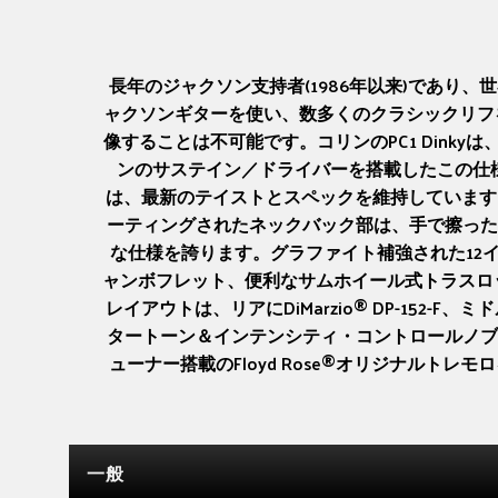
長年のジャクソン支持者(1986年以来)であ
ャクソンギターを使い、数多くのクラシックリフ
像することは不可能です。コリンのPC1 Din
ンのサステイン／ドライバーを搭載したこの仕様
は、最新のテイストとスペックを維持しています。USA 
ーティングされたネックバック部は、手で擦った
な仕様を誇ります。グラファイト補強された12インチ
ャンボフレット、便利なサムホイール式トラスロッド調整
レイアウトは、リアにDiMarzio® DP-152-F
タートーン＆インテンシティ・コントロールノブ
ューナー搭載のFloyd Rose®オリジナル
一般