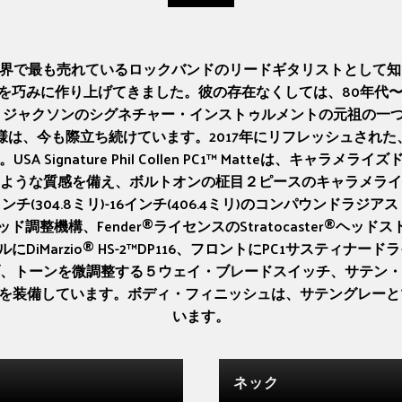
り、世界で最も売れているロックバンドのリードギタリストとして
を巧みに作り上げてきました。彼の存在なくしては、80年代〜
kyは、ジャクソンのシグネチャー・インストゥルメントの元祖の
は、今も際立ち続けています。2017年にリフレッシュされた
Signature Phil Collen PC1™ Matteは、キャ
ような質感を備え、ボルトオンの柾目２ピースのキャラメライ
(304.8ミリ)-16インチ(406.4ミリ)のコンパウンドラ
機構、Fender®ライセンスのStratocaster®ヘッド
、ミドルにDiMarzio® HS-2™DP116、フロントにPC1サス
、トーンを微調整する５ウェイ・ブレードスイッチ、サテン・
トレモロを装備しています。ボディ・フィニッシュは、サテングレ
います。
ネック