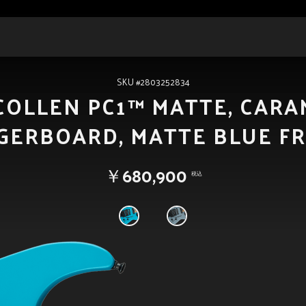
SKU #2803252834
 COLLEN PC1™ MATTE, CARA
GERBOARD, MATTE BLUE F
￥680,900
税込