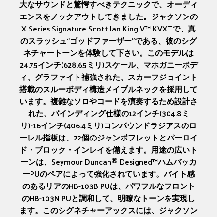
大なサウンドと驚愕すべきテクニックで、オーディ
エンスをノックアウトしてきました。ジャクソンの
X Series Signature Scott Ian King V™ KVXTで、真
のスラッシュ“ゴッドファーザー”である、彼のシグ
ネチャートーンを体験して下さい。このモデルは
24.75インチ(628.65ミリ)スケール、マホガニーボデ
ィ、グラファイト補強された、スカーフジョイント
搭載のスルーボディ構造メイプルネックを採用して
います。複雑なソロやコードを演奏するため設計さ
れた、バインディング仕様の12インチ(304.8ミ
リ)-16インチ(406.4ミリ)コンパウンドラジアスのロ
ーレル指板は、22個のジャンボフレットとパーロイ
ド・ブロック・インレイを備えます。用途の広いト
ーンは、Seymour Duncan® Designed™ハムバッカ
ーPUのペアによって強化されています。バイト感
のあるリアのHB-103B PUは、パワフルなフロント
のHB-103N PUと調和して、明瞭なトーンを実現し
ます。このシグネチャーアックスには、ジャクソン