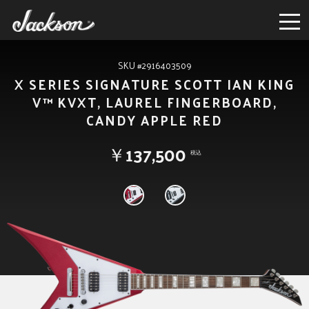
SKU #2916403509
X SERIES SIGNATURE SCOTT IAN KING
V™ KVXT, LAUREL FINGERBOARD,
CANDY APPLE RED
￥137,500
税込