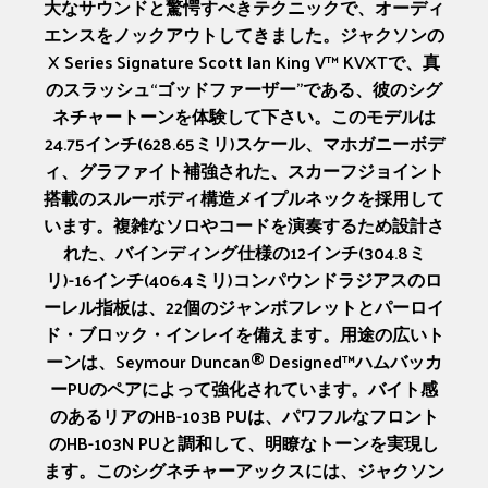
大なサウンドと驚愕すべきテクニックで、オーディ
エンスをノックアウトしてきました。ジャクソンの
X Series Signature Scott Ian King V™ KVXTで、真
のスラッシュ“ゴッドファーザー”である、彼のシグ
ネチャートーンを体験して下さい。このモデルは
24.75インチ(628.65ミリ)スケール、マホガニーボデ
ィ、グラファイト補強された、スカーフジョイント
搭載のスルーボディ構造メイプルネックを採用して
います。複雑なソロやコードを演奏するため設計さ
れた、バインディング仕様の12インチ(304.8ミ
リ)-16インチ(406.4ミリ)コンパウンドラジアスのロ
ーレル指板は、22個のジャンボフレットとパーロイ
ド・ブロック・インレイを備えます。用途の広いト
ーンは、Seymour Duncan® Designed™ハムバッカ
ーPUのペアによって強化されています。バイト感
のあるリアのHB-103B PUは、パワフルなフロント
のHB-103N PUと調和して、明瞭なトーンを実現し
ます。このシグネチャーアックスには、ジャクソン