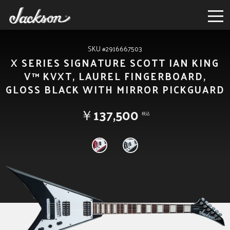
SKU #2916667503
X SERIES SIGNATURE SCOTT IAN KING
V™ KVXT, LAUREL FINGERBOARD,
GLOSS BLACK WITH MIRROR PICKGUARD
￥137,500
税込