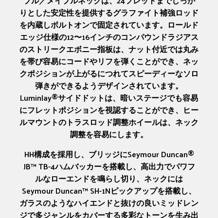
プル／メイプルネックは、24フレットまでしっか
りとした安定性を提供するグラファイト補強ロッド
を内蔵しボルトオンで固定されています。ロールド
エッジ仕様の12〜16インチのコンパウンドラジアス
のストリークエボニー指板は、ナット付近では丸み
を帯び容易にコードやリフを弾くことができ、ネッ
クポジションが上がるにつれてスピーディーなソロ
弾きができるようデザインされています。
Luminlay®サイドドットは、暗いステージでも容易
にフレットポジションを視認することができ、ヒー
ルマウントのトラスロッド調整ホイールは、ネック
調整を容易にします。
HH構成を採用し、ブリッジにSeymour Duncan®
JB™ TB-4ハムバッカーを搭載し、高出力でパワフ
ルなローエンドを鳴らし切り、ネックには
Seymour Duncan™ SH-1Nピックアップを搭載し、
ガラスのようなハイエンドと抜けの良いミッドレン
ジで多ジャンルをカバーする多彩なトーンを生み出