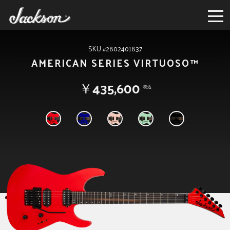
SKU #2802401837
AMERICAN SERIES VIRTUOSO™
￥435,600
税込