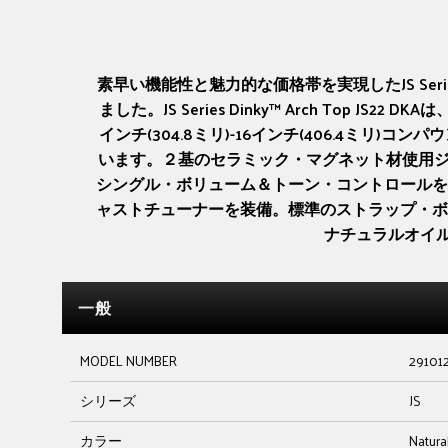
素早い機能性と魅力的な価格帯を実現したJS S
ました。JS Series Dinky™ Arch To
インチ(304.8ミリ)-16インチ(406.4
います。２基のセラミック・マグネット材使用ジ
シングル・ボリューム＆トーン・コントロールを
ャストチューナーを装備。標準のストラップ・ボタ
ナチュラルオイ
一般
MODEL NUMBER
29101
シリーズ
JS
カラー
Natura