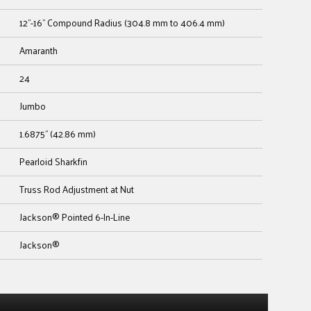
12"-16" Compound Radius (304.8 mm to 406.4 mm)
Amaranth
24
Jumbo
1.6875" (42.86 mm)
Pearloid Sharkfin
Truss Rod Adjustment at Nut
Jackson® Pointed 6-In-Line
Jackson®