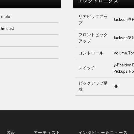
エレクトロニクス
remolo
リアピックアッ
Jackson® H
プ
Die-Cast
フロントピック
Jackson® H
アップ
コントロール
Volume, To
3-Position B
スイッチ
Pickups, Po
ピックアップ構
HH
成
製品
アーティスト
インタビュー＆ニュース