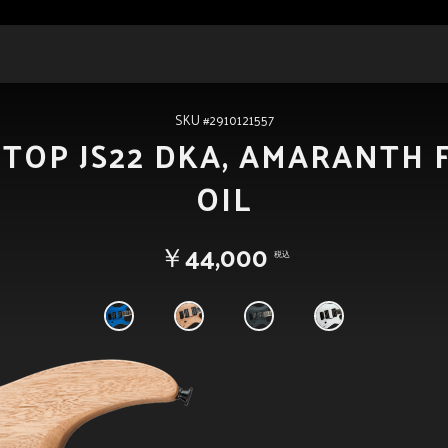
SKU #2910121557
H TOP JS22 DKA, AMARANTH
OIL
￥44,000
税込