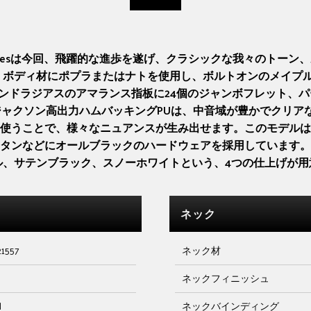
eriesは今回、飛躍的な進歩を遂げ、クラシックな我々のトー
p JS22 DKAは、ボディ材にポプラまたはナトを使用し、ボルトオン
ミリ)コンパウンドラジアスのアマランス指板に24個のジャンボフレッ
ャクソン高出力ハムバッキングPUは、中音域が豊かでクリア
使うことで、様々なニュアンスが生み出せます。このモデルは
ンなどにオールブラックのハードウェアを採用しています。JS
ル、サテンブラック、スノーホワイトという、4つの仕上げが用
ネック
21557
ネック材
ネックフィニッシュ
l
ネックバインディング