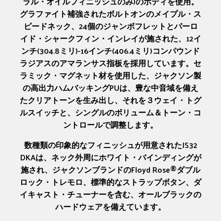
ラル・オイルフィニッシュのみ)のボディを使用。
グラファイト補強されたボルトオンのメイプル・ス
ピードネック、24個のジャンボフレットとパーロ
イド・シャークフィン・インレイが施された、12イ
ンチ(304.8ミリ)-16インチ(406.4ミリ)コンパウンド
ラジアスのアマランサス指板を採用しています。セ
ラミック・マグネット材を使用した、ジャクソン製
の高出力ハムバッキングPUは、豊な中音域を備え
たクリアトーンを生み出し、それを３ウェイ・トグ
ルスイッチと、シングルのボリューム＆トーン・コ
ントロールで調整します。
数種類の印象的なフィニッシュが用意されたJS32
DKAは、ネック外周にホワイト・バインディングが
施され、ジャクソンブランドのFloyd Rose®ダブル
ロック・トレモロ、標準的なストラップボタン、ダ
イキャスト・チューナーを含む、オールブラックの
ハードウェアを備えています。