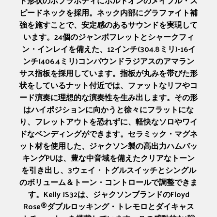
ト形状のポプラボディにボルトオンのメイプル・ス
ピードネックを採用。ネック内部にグラファイト補
強を施すことで、安定感のあるサウンドを実現して
います。24個のジャンボフレットとシャークフィ
ン・インレイを備えた、12インチ(304.8ミリ)-16イ
ンチ(406.4ミリ)コンパウンドラジアスのアマラン
サス指板を採用しています。指板が丸みを帯びた形
状をしているナット付近では、ファットなリフやコ
ード演奏に理想的な演奏性を生み出します。その形
はハイポジションに向かうと徐々にフラットにな
り、フレットアウトを恐れずに、軽快なソロやワイ
ドなベンディングができます。セラミック・マグネ
ット材を使用した、ジャクソン製の高出力ハムバッ
キングPUは、豊な中音域を備えたクリアなトーン
を引き出し、3ウェイ・トグルスイッチとシングル
のボリューム＆トーン・コントロールで調整できま
す。Kelly JS32は、ジャクソンブランドのFloyd
Rose®ダブルロッキング・トレモロとダイキャス