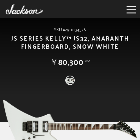
SKU #2910134576
JS SERIES KELLY™ JS32, AMARANTH
FINGERBOARD, SNOW WHITE
￥80,300
税込