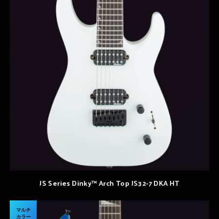
JS Series Dinky™ Arch Top JS32-7 DKA HT
マルチ
カラー