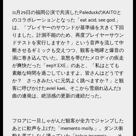
11月29日の福岡公演で共演したPaleduskのKAITOと
のコラボレーションとなった「eat acid, see god.」
は、「プレイヤーのサウンドが基準値を大きく下回
りました。計測不能のため、再度プレイヤーサウン
ドテストを実行しますか？」という音声を流して中
断させるギミックも交えつつ、観客を咆哮と爆音の
渦に巻き込んでいた。哀愁を帯びたメロディの疾走
が爽快だった「eepY.EXE」のあと、「私はとても
素敵な時間を過ごしていますよ。皆さんはどうです
か？ さっきみたいに元気よく跳べますか？」と観
客に呼びかけたaviel kaei。そこから雪崩れ込んだ3
曲の連発は、絶頂感の更新の連続だった。
フロアに一旦しゃがんだ観客が全力でジャンプした
あとに歓声を上げた「memento molly.」。ダンス衝
動を果てしなく誘っていた「tokyo insomnia.」。そ