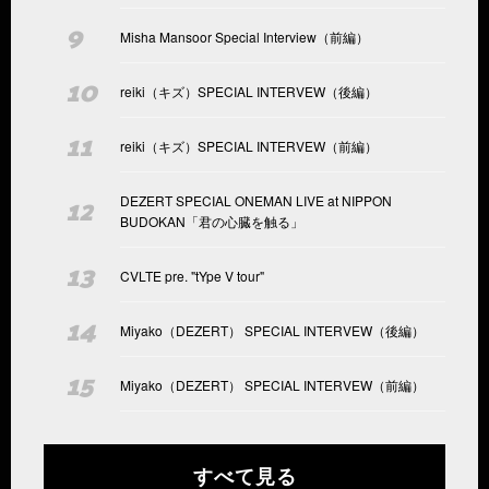
Misha Mansoor Special Interview（前編）
reiki（キズ）SPECIAL INTERVEW（後編）
reiki（キズ）SPECIAL INTERVEW（前編）
DEZERT SPECIAL ONEMAN LIVE at NIPPON
BUDOKAN「君の心臓を触る」
CVLTE pre. "tYpe V tour"
Miyako（DEZERT） SPECIAL INTERVEW（後編）
Miyako（DEZERT） SPECIAL INTERVEW（前編）
すべて見る