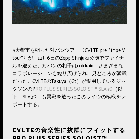
5大都市を廻った対バンツアー〈CVLTE pre. "tYpe V
tour"〉が、12月6日のZepp Shinjuku公演でファイナ
ルを迎えた。対バンの相手はcoldrain。さまざまな
コラボレーションも繰り広げられ、見どころが満載
だった。CVLTEのTakuya（Gt）が愛用しているジャ
クソンのP
RO PLUS SERIES SOLOIST™ SLA3Q
（以
下：SLA3Q）も異彩を放ったこのライヴの模様をレ
ポートする。
CVLTE
の音楽性に抜群にフィットする
PRO PLUS SERIES SOLOIST™