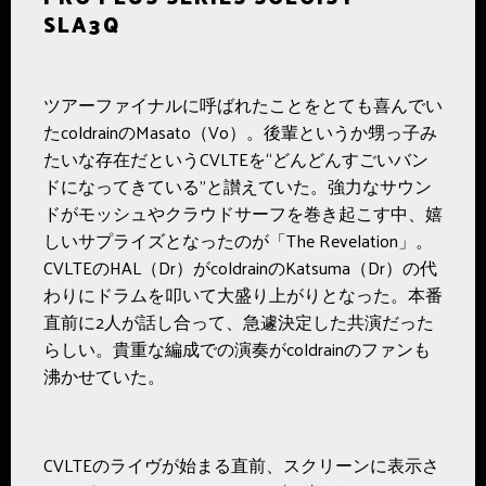
SLA3Q
ツアーファイナルに呼ばれたことをとても喜んでい
たcoldrainのMasato（Vo）。後輩というか甥っ子み
たいな存在だというCVLTEを“どんどんすごいバン
ドになってきている”と讃えていた。強力なサウン
ドがモッシュやクラウドサーフを巻き起こす中、嬉
しいサプライズとなったのが「The Revelation」。
CVLTEのHAL（Dr）がcoldrainのKatsuma（Dr）の代
わりにドラムを叩いて大盛り上がりとなった。本番
直前に2人が話し合って、急遽決定した共演だった
らしい。貴重な編成での演奏がcoldrainのファンも
沸かせていた。
CVLTEのライヴが始まる直前、スクリーンに表示さ