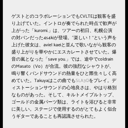
ゲストとのコラボレーションでもCVLTEは観客を盛
り上げていた。イントロが奏でられた時点で歓声が
上がった「kuromi.」は、ツアーの初日、札幌公演
の対バンだった4s4kiが登場。“楽しい！”という声を
上げた彼女は、aviel kaeiと並んで歌いながら観客の
盛り上がりを華やかにエスカレートさせていた。爆
音の嵐となった「save you.」では、途中でcoldrain
のMasato（Vo）が合流。彼の強烈なシャウトが、
鳴り響くバンドサウンドの熱量をひと際生々しく高
めていた。Takuyaはこの曲でも
SLA3Q
をプレイ。デ
ィストーションサウンドの心地良さは、やはり格別
なものがあった。そして、キルトメイプルトップ、
ゴールドの金属パーツ類は、ライトを浴びると非常
に美しい。ステージで使用するのがとてもよく似合
うギターであることも再認識させられた。