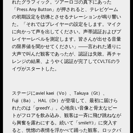
れたグラフィック。ツアーロゴの真下にあった
「Press Any Button」が押されると、テレビゲーム
の初期設定を彷彿とさせるナレーションが鳴り響い
た。「それではプレイヤーの設定をします。マイク
に向かって声を出してください。声帯認証およびプ
レイヤーレベルを測定します。皆さんが出せる音量
の限界値を聞かせてください」――言われた通りに
大声で叫んだ観客であったが、認証は失敗。再チャ
レンジの結果、ようやく認証が完了してCVLTEのラ
イヴがスタートした。
ステージにaviel kaei（Vo）、Takuya（Gt）、
Fuji（Ba）、HAL（Dr）が登場して、最初に届けら
れたのは「greedY.」。心地良い音像と骨太なビー
トがフロアを飲み込み、観客は一斉に飛び跳ねなが
ら興奮を露わにする。続いて「smileY:)」に突入す
ると、恍惚の表情を浮かべて踊った観客。ロックバ